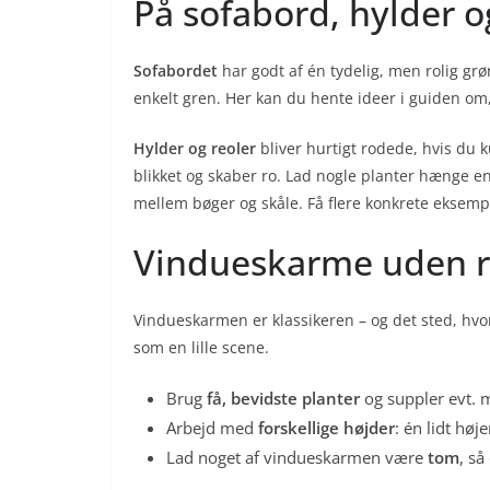
På sofabord, hylder o
Sofabordet
har godt af én tydelig, men rolig grøn
enkelt gren. Her kan du hente ideer i guiden o
Hylder og reoler
bliver hurtigt rodede, hvis du k
blikket og skaber ro. Lad nogle planter hænge 
mellem bøger og skåle. Få flere konkrete eksemp
Vindueskarme uden 
Vindueskarmen er klassikeren – og det sted, hvor
som en lille scene.
Brug
få, bevidste planter
og suppler evt. m
Arbejd med
forskellige højder
: én lidt hø
Lad noget af vindueskarmen være
tom
, så