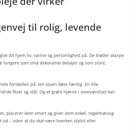
pleje der virker
nvej til rolig, levende
ive dit hjem liv, varme og personlighed på. De bløder skarpe
åde fungere som små dekorative detaljer og som store,
ele forskellen på, om stuen føles færdig. En lille
årde fliser og stål. Og et grønt hjørne i soveværelset kan
 rum, placerer dem smart og giver dem enkel, regelmæssig
 ud – uden at du skal være hverken stylist eller