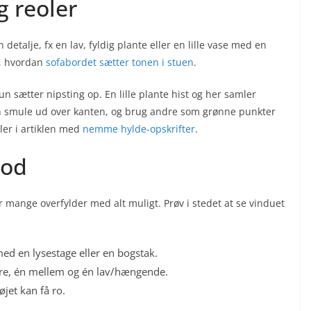
g reoler
 detalje, fx en lav, fyldig plante eller en lille vase med en
m, hvordan
sofabordet sætter tonen i stuen
.
un sætter nipsting op. En lille plante hist og her samler
en smule ud over kanten, og brug andre som grønne punkter
ler i artiklen med
nemme hylde-opskrifter
.
rod
 mange overfylder med alt muligt. Prøv i stedet at se vinduet
ed en lysestage eller en bogstak.
jere, én mellem og én lav/hængende.
 øjet kan få ro.