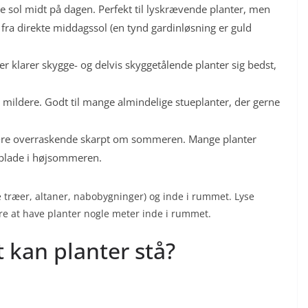
kte sol midt på dagen. Perfekt til lyskrævende planter, men
ra direkte middagssol (en tynd gardinløsning er guld
Her klarer skygge- og delvis skyggetålende planter sig bedst,
r mildere. Godt til mange almindelige stueplanter, der gerne
være overraskende skarpt om sommeren. Mange planter
 blade i højsommeren.
e træer, altaner, nabobygninger) og inde i rummet. Lyse
tere at have planter nogle meter inde i rummet.
t kan planter stå?