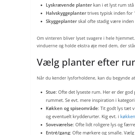
Lyskrævende planter
kan i et lyst rum stå
Halvskyggeplanter
trives typisk inden for 1
Skyggeplanter
skal ofte stadig være inden 
Om vinteren bliver lyset svagere i hele hjemmet.
vinduerne og holde ekstra øje med dem, der står
Vælg planter efter r
Når du kender lysforholdene, kan du begynde a
Stue
: Ofte det lyseste rum. Her er der god p
rummet. Se evt. mere inspiration i katego
Køkken og spiseområde
: Tit godt lys tæt
og eventuelt krydderurter. Kig evt. i
køkken
Soveværelse
: Ofte lidt roligere lys og fær
Entré/gang
: Ofte mørkere og smalle. Vælg 