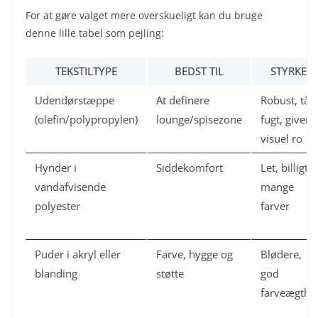
For at gøre valget mere overskueligt kan du bruge
denne lille tabel som pejling:
TEKSTILTYPE
BEDST TIL
STYRKER
Udendørstæppe
At definere
Robust, tåle
(olefin/polypropylen)
lounge/spisezone
fugt, giver
visuel ro
Hynder i
Siddekomfort
Let, billigt,
vandafvisende
mange
polyester
farver
Puder i akryl eller
Farve, hygge og
Blødere,
blanding
støtte
god
farveægthe