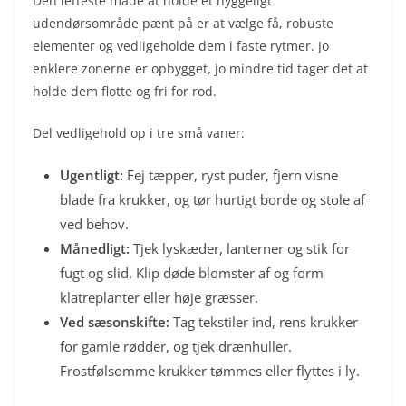
Den letteste måde at holde et hyggeligt
udendørsområde pænt på er at vælge få, robuste
elementer og vedligeholde dem i faste rytmer. Jo
enklere zonerne er opbygget, jo mindre tid tager det at
holde dem flotte og fri for rod.
Del vedligehold op i tre små vaner:
Ugentligt:
Fej tæpper, ryst puder, fjern visne
blade fra krukker, og tør hurtigt borde og stole af
ved behov.
Månedligt:
Tjek lyskæder, lanterner og stik for
fugt og slid. Klip døde blomster af og form
klatreplanter eller høje græsser.
Ved sæsonskifte:
Tag tekstiler ind, rens krukker
for gamle rødder, og tjek drænhuller.
Frostfølsomme krukker tømmes eller flyttes i ly.