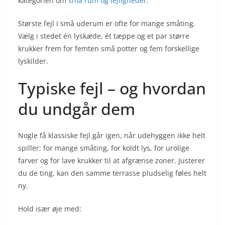
kategorien om
små rum og lejligheder
.
Største fejl i små uderum er ofte for mange småting.
Vælg i stedet én lyskæde, ét tæppe og et par større
krukker frem for femten små potter og fem forskellige
lyskilder.
Typiske fejl – og hvordan
du undgår dem
Nogle få klassiske fejl går igen, når udehyggen ikke helt
spiller: for mange småting, for koldt lys, for urolige
farver og for lave krukker til at afgrænse zoner. Justerer
du de ting, kan den samme terrasse pludselig føles helt
ny.
Hold især øje med: