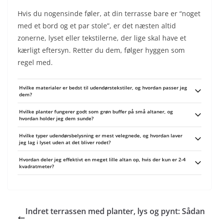
Hvis du nogensinde føler, at din terrasse bare er “noget
med et bord og et par stole”, er det næsten altid
zonerne, lyset eller tekstilerne, der lige skal have et
kærligt eftersyn. Retter du dem, følger hyggen som
regel med.
Hvilke materialer er bedst til udendørstekstiler, og hvordan passer jeg
dem?
Vælg tekstiler i vejrbestandige materialer som solution-dyed akryl (fx
Hvilke planter fungerer godt som grøn buffer på små altaner, og
Sunbrella), polypropylen eller coated polyester, de holder farven og tørrer
hvordan holder jeg dem sunde?
hurtigt. Ryst eller støvsug jævnligt, skyl med vand og mild sæbe ved pletter,
og opbevar puder og plaider indendørs eller i en tætsluttende kasse om
Vælg kompakte, lav-vedligehold planter som lavendel, små stedsegrønne
Hvilke typer udendørsbelysning er mest velegnede, og hvordan laver
vinteren for at forlænge levetiden.
buske (fx buxus i lille sort), tørketålende græsser og krydderurter til solrige
jeg lag i lyset uden at det bliver rodet?
altaner; i skygge virker bregner og hosta i krukker. Sørg for god drænage, brug
næringstilført krukkemuld, vand jævnligt i varme perioder og overvej
Start med varmt hvidt lys omkring 2700 K og kombiner lyskæder til stemning,
Hvordan deler jeg effektivt en meget lille altan op, hvis der kun er 2-4
selvvandingskrukker eller drypvanding for mindre overvågning.
lanterner eller LED-lys til hygge og små spots til at fremhæve planter eller
kvadratmeter?
ganglinjer. Brug solcelle- eller batteridrevne LED til nem installation, sørg for
at alt er udendørsbatteri- eller IP-klassificeret, og styr lyset med en timer for
Arbejd vertikalt og vælg multifunktionelle møbler: et væghængt klapbord,
automatisk lagdeling om aftenen.
sammenklappelige stole eller en lille bænk med opbevaring, så samme plads
kan bruges til spisning og lounge. Marker zoner med et lille udendørstæppe,
nogle få puder og en smal række krukker på rækværket eller i høje, slanke
Indret terrassen med planter, lys og pynt: Sådan
potter for at spare gulvplads.