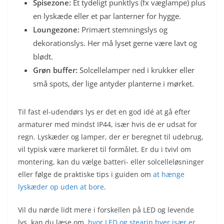
Spisezone:
Ét tydeligt punktlys (fx væglampe) plus
en lyskæde eller et par lanterner for hygge.
Loungezone:
Primært stemningslys og
dekorationslys. Her må lyset gerne være lavt og
blødt.
Grøn buffer:
Solcellelamper ned i krukker eller
små spots, der lige antyder planterne i mørket.
Til fast el-udendørs lys er det en god idé at gå efter
armaturer med mindst IP44, især hvis de er udsat for
regn. Lyskæder og lamper, der er beregnet til udebrug,
vil typisk være markeret til formålet. Er du i tvivl om
montering, kan du vælge batteri- eller solcelleløsninger
eller følge de praktiske tips i guiden om
at hænge
lyskæder op uden at bore
.
Vil du nørde lidt mere i forskellen på LED og levende
lys, kan du læse om,
hvor LED og stearin hver især er