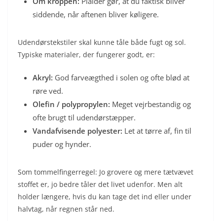
Om kroppen:
Plaider gør, at du faktisk bliver
siddende, når aftenen bliver køligere.
Udendørstekstiler skal kunne tåle både fugt og sol.
Typiske materialer, der fungerer godt, er:
Akryl:
God farveægthed i solen og ofte blød at
røre ved.
Olefin / polypropylen:
Meget vejrbestandig og
ofte brugt til udendørstæpper.
Vandafvisende polyester:
Let at tørre af, fin til
puder og hynder.
Som tommelfingerregel: Jo grovere og mere tætvævet
stoffet er, jo bedre tåler det livet udenfor. Men alt
holder længere, hvis du kan tage det ind eller under
halvtag, når regnen står ned.