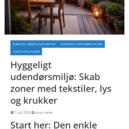
PLANTER, VASER & NATURPYNT
SOMMER & UDENDØRS HYGGE
TEKSTILER & PUDER
Hyggeligt
udendørsmiljø: Skab
zoner med tekstiler, lys
og krukker
7. juli 2026
Jonas Hede
Start her: Den enkle