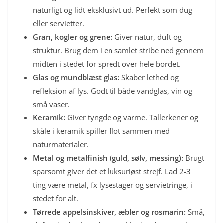
naturligt og lidt eksklusivt ud. Perfekt som dug
eller servietter.
Gran, kogler og grene:
Giver natur, duft og
struktur. Brug dem i en samlet stribe ned gennem
midten i stedet for spredt over hele bordet.
Glas og mundblæst glas:
Skaber lethed og
refleksion af lys. Godt til både vandglas, vin og
små vaser.
Keramik:
Giver tyngde og varme. Tallerkener og
skåle i keramik spiller flot sammen med
naturmaterialer.
Metal og metalfinish (guld, sølv, messing):
Brugt
sparsomt giver det et luksuriøst strejf. Lad 2-3
ting være metal, fx lysestager og servietringe, i
stedet for alt.
Tørrede appelsinskiver, æbler og rosmarin:
Små,