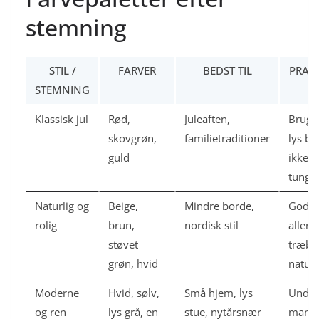
stemning
STIL /
FARVER
BEDST TIL
PRAK
STEMNING
Klassisk jul
Rød,
Juleaften,
Brug h
skovgrøn,
familietraditioner
lys ba
guld
ikke b
tungt.
Naturlig og
Beige,
Mindre borde,
God, 
rolig
brun,
nordisk stil
allere
støvet
træbo
grøn, hvid
naturm
Moderne
Hvid, sølv,
Små hjem, lys
Undgå
og ren
lys grå, en
stue, nytårsnær
mange