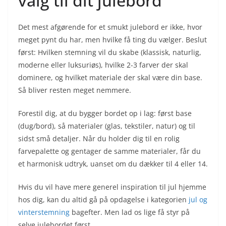
valg til dit julebord
Det mest afgørende for et smukt julebord er ikke, hvor
meget pynt du har, men hvilke få ting du vælger. Beslut
først: Hvilken stemning vil du skabe (klassisk, naturlig,
moderne eller luksuriøs), hvilke 2-3 farver der skal
dominere, og hvilket materiale der skal være din base.
Så bliver resten meget nemmere.
Forestil dig, at du bygger bordet op i lag: først base
(dug/bord), så materialer (glas, tekstiler, natur) og til
sidst små detaljer. Når du holder dig til en rolig
farvepalette og gentager de samme materialer, får du
et harmonisk udtryk, uanset om du dækker til 4 eller 14.
Hvis du vil have mere generel inspiration til jul hjemme
hos dig, kan du altid gå på opdagelse i kategorien
jul og
vinterstemning
bagefter. Men lad os lige få styr på
selve julebordet først.