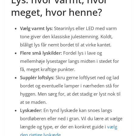
meget, hvor henne?
Vælg varmt lys:
Stearinlys eller LED med varm
tone giver den klassiske julestemning. Koldt,
blåligt lys får nemt bordet til at virke kantet.
Flere små lyskilder:
Fordel lys i lave og
mellemhøje lysestager langs midten i stedet for
få, meget kraftige punkter.
Supplér loftslys:
Skru gerne loftlyset ned og lad
bordet og eventuelle lamper i nærheden stå for
hyggen. Men sørg for, at det stadig er lyst nok til
at se maden.
Lyskæder:
En tynd lyskæde kan snoes langs
bordløberen eller ned i gran. Vil du lære at vælge
længde og type, er der en konkret guide i
vælg
den rigtige lyskæde
.