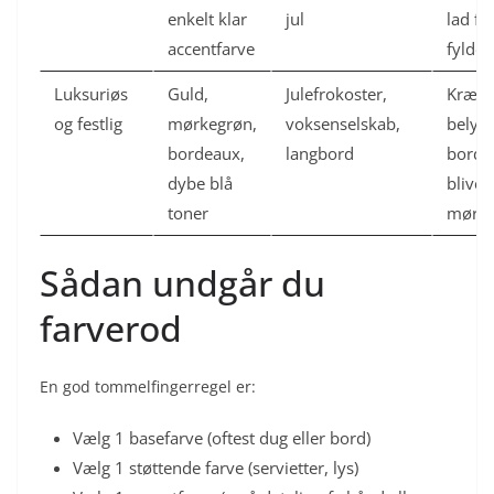
enkelt klar
jul
lad få
accentfarve
fylde.
Luksuriøs
Guld,
Julefrokoster,
Kræve
og festlig
mørkegrøn,
voksenselskab,
belysn
bordeaux,
langbord
bordet
dybe blå
bliver
toner
mørkt
Sådan undgår du
farverod
En god tommelfingerregel er:
Vælg 1 basefarve (oftest dug eller bord)
Vælg 1 støttende farve (servietter, lys)