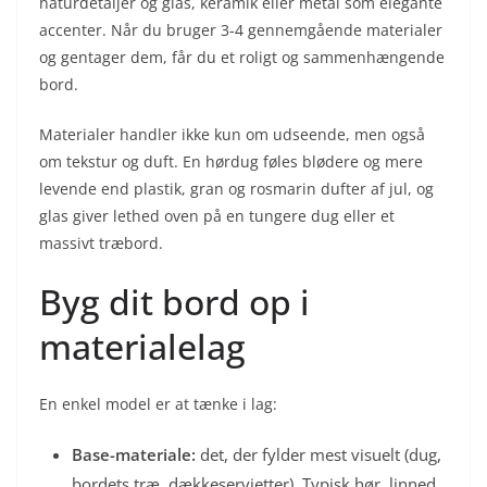
naturdetaljer og glas, keramik eller metal som elegante
accenter. Når du bruger 3-4 gennemgående materialer
og gentager dem, får du et roligt og sammenhængende
bord.
Materialer handler ikke kun om udseende, men også
om tekstur og duft. En hørdug føles blødere og mere
levende end plastik, gran og rosmarin dufter af jul, og
glas giver lethed oven på en tungere dug eller et
massivt træbord.
Byg dit bord op i
materialelag
En enkel model er at tænke i lag:
Base-materiale:
det, der fylder mest visuelt (dug,
bordets træ, dækkeservietter). Typisk hør, linned