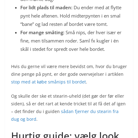
For lidt plads til maden:
Du ender med at flytte
pynt hele aftenen. Hold midterpynten i en smal
“bane” og lad resten af bordet være tomt.
For mange småting:
Små nips, der hver især er
fine, men tilsammen roder. Saml fx kugler i én
skål i stedet for spredt over hele bordet.
Hvis du gerne vil være mere bevidst om, hvor du bruger
dine penge på pynt, er der gode overvejelser i artiklen
stop med at købe smånips til bordet
.
Og skulle der ske et stearin-uheld (det gør der før eller
siden), så er det rart at kende tricket til at få det af igen
– det finder du i guiden
sådan fjerner du stearin fra
dug og bord
.
Hurtig guide: vælg look