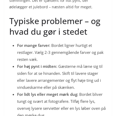
stemningen. Det er sjældent for lidt pynt, der
ødelægger et julebord – næsten altid for meget.
Typiske problemer – og
hvad du gør i stedet
For mange farver:
Bordet ligner hurtigt et
restlager. Vælg 2-3 gennemgående farver og pak
resten væk.
For høj pynt i midten:
Gæsterne må læne sig til
siden for at se hinanden. Skift til lavere stager
eller lavere arrangementer og flyt høje ting ud i
vindueskarme eller på skænken.
For lidt lys eller meget mørk dug:
Bordet bliver
tungt og svært at fotografere. Tilføj flere lys,
overvej lysere servietter eller en lys løber oven på
den mørke dug.