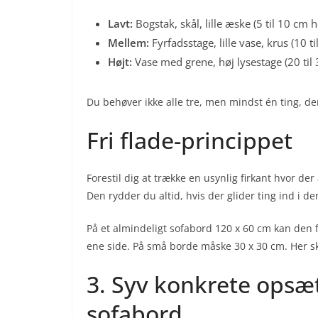
Lavt:
Bogstak, skål, lille æske (5 til 10 cm h
Mellem:
Fyrfadsstage, lille vase, krus (10 ti
Højt:
Vase med grene, høj lysestage (20 til 
Du behøver ikke alle tre, men mindst én ting, der 
Fri flade-princippet
Forestil dig at trække en usynlig firkant hvor der 
Den rydder du altid, hvis der glider ting ind i de
På et almindeligt sofabord 120 x 60 cm kan den fr
ene side. På små borde måske 30 x 30 cm. Her skal
3. Syv konkrete opsæt
sofabord