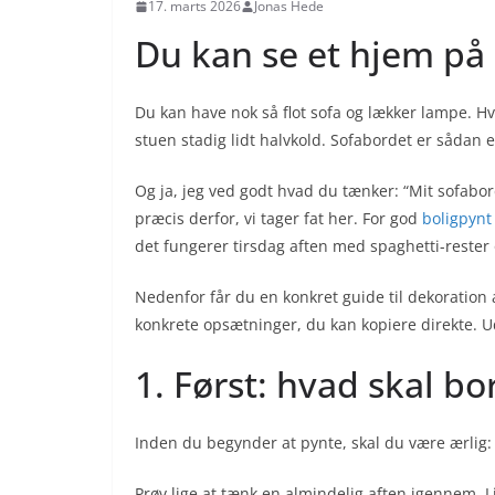
17. marts 2026
Jonas Hede
Du kan se et hjem på
Du kan have nok så flot sofa og lækker lampe. Hvis
stuen stadig lidt halvkold. Sofabordet er sådan 
Og ja, jeg ved godt hvad du tænker: “Mit sofabord
præcis derfor, vi tager fat her. For god
boligpynt
det fungerer tirsdag aften med spaghetti-rester
Nedenfor får du en konkret guide til dekoration 
konkrete opsætninger, du kan kopiere direkte. Ud
1. Først: hvad skal b
Inden du begynder at pynte, skal du være ærlig: 
Prøv lige at tænk en almindelig aften igennem. L