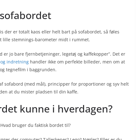
 sofabordet
 der er totalt kaos eller helt bart på sofabordet, så føles
et lille stemnings-barometer midt i rummet.
 er jo bare fjernbetjeninger, legetøj og kaffekopper”. Det er
 og indretning
handler ikke om perfekte billeder, men om at
 og tegnefilm i baggrunden.
af sofabord (med mål), principper for proportioner og syv helt
en at du mister pladsen til din kaffe.
ordet kunne i hverdagen?
Hvad bruger du faktisk bordet til?
igger der computer? Tallerkener? Lego? Nøgler? Eller er du