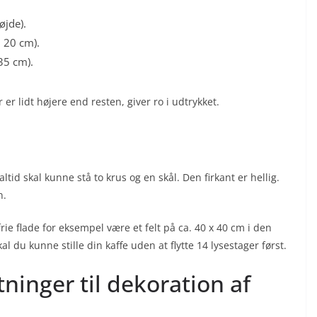
øjde).
l 20 cm).
35 cm).
er lidt højere end resten, giver ro i udtrykket.
altid skal kunne stå to krus og en skål. Den firkant er hellig.
n.
ie flade for eksempel være et felt på ca. 40 x 40 cm i den
 du kunne stille din kaffe uden at flytte 14 lysestager først.
ninger til dekoration af