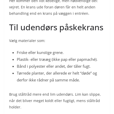
Her kommer den lidt kedelige, men nødvendige del:
vejret. En krans ude foran døren får en helt anden
behandling end en krans på væggen i entréen.
Til udendørs påskekrans
Vælg materialer som:
Friske eller kunstige grene.
Plastik- eller trææg (ikke pap eller papmaché).
Bånd i polyester eller andet, der tåler fugt.
Tørrede planter, der allerede er helt “døde” og
derfor ikke rådner på samme måde.
Brug ståltråd mere end lim udendørs. Lim kan slippe,
når det bliver meget koldt eller fugtigt, mens ståltråd
holder.