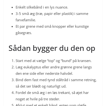
Enkelt silkebånd i en lys nuance.
3-5 små æg (træ, papir eller plastik) i samme
farvefamilie.
Et par grene med små knopper eller kunstige
gåsegræs.
Sådan bygger du den op
Start med at vælge “top” og “bund” på kransen.
Læg eukalyptus eller andre grønne grene langs
den ene side eller nederste halvdel.
Bind dem fast med tynd ståltråd i samme retning,
så det ser blødt og naturligt ud.
Fordel de små æg i en løs trekant, så øjet har
noget at hvile på tre steder.
Afslut med et enkelt bånd, enten som sløjfe