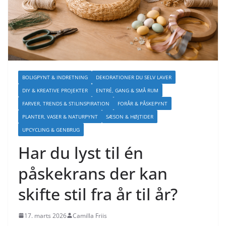
BOLIGPYNT & INDRETNING
DEKORATIONER DU SELV LAVER
DIY & KREATIVE PROJEKTER
ENTRÉ, GANG & SMÅ RUM
FARVER, TRENDS & STILINSPIRATION
FORÅR & PÅSKEPYNT
PLANTER, VASER & NATURPYNT
SÆSON & HØJTIDER
UPCYCLING & GENBRUG
Har du lyst til én
påskekrans der kan
skifte stil fra år til år?
17. marts 2026
Camilla Friis