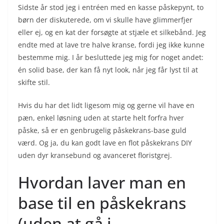
Sidste år stod jeg i entréen med en kasse påskepynt, to
børn der diskuterede, om vi skulle have glimmerfjer
eller ej, og en kat der forsøgte at stjæle et silkebånd. Jeg
endte med at lave tre halve kranse, fordi jeg ikke kunne
bestemme mig. I år besluttede jeg mig for noget andet:
én solid base, der kan få nyt look, når jeg får lyst til at
skifte stil.
Hvis du har det lidt ligesom mig og gerne vil have en
pæn, enkel løsning uden at starte helt forfra hver
påske, så er en genbrugelig påskekrans-base guld
værd. Og ja, du kan godt lave en flot påskekrans DIY
uden dyr kransebund og avanceret floristgrej.
Hvordan laver man en
base til en påskekrans
(uden at gå i