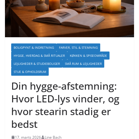
BOLIGPYNT & INDRETNING
FARVER, STIL & STEMNING
HYGGE, HVERDAG & SMÅ RITUALER
KØKKEN & SPISEOMRÅDE
LEJLIGHEDER & STUDIEBOLIGER
SMÅ RUM & LEJLIGHEDER
STUE & OPHOLDSRUM
Din hygge-afstemning:
Hvor LED-lys vinder, og
hvor stearin stadig er
bedst
17. marts 2026
Line Bach