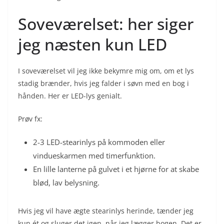
Soveværelset: her siger
jeg næsten kun LED
I soveværelset vil jeg ikke bekymre mig om, om et lys
stadig brænder, hvis jeg falder i søvn med en bog i
hånden. Her er LED-lys genialt.
Prøv fx:
2-3 LED-stearinlys på kommoden eller
vindueskarmen med timerfunktion.
En lille lanterne på gulvet i et hjørne for at skabe
blød, lav belysning.
Hvis jeg vil have ægte stearinlys herinde, tænder jeg
kun ét og sluger det igen, når jeg lægger bogen. Det er