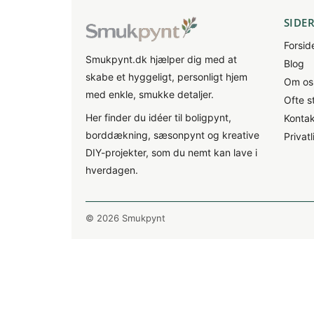
SIDE
Forsid
Smukpynt.dk hjælper dig med at
Blog
skabe et hyggeligt, personligt hjem
Om os
med enkle, smukke detaljer.
Ofte s
Her finder du idéer til boligpynt,
Kontak
borddækning, sæsonpynt og kreative
Privatl
DIY-projekter, som du nemt kan lave i
hverdagen.
©
2026 Smukpynt