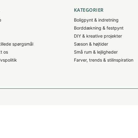
R
KATEGORIER
e
Boligpynt & indretning
Borddækning & festpynt
DIY & kreative projekter
tillede spørgsmål
Sæson & højtider
t os
Små rum & lejligheder
ivspolitik
Farver, trends & stilinspiration