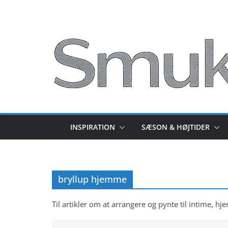
Skip
to
content
INSPIRATION
SÆSON & HØJTIDER
bryllup hjemme
Til artikler om at arrangere og pynte til intime, h