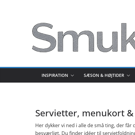
Skip
to
content
INSPIRATION
SÆSON & HØJTIDER
Servietter, menukort &
Her dykker vi ned i alle de små ting, der får
besværligt. Du finder idéer til servietfol